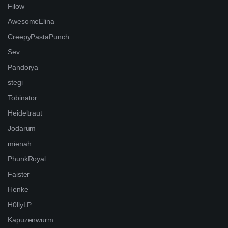
Filow
AwesomeElina
CreepyPastaPunch
Sev
Pandorya
stegi
Tobinator
Heideltraut
Jodarum
mienah
PhunkRoyal
Faister
Henke
H0llyLP
Kapuzenwurm