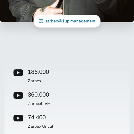
zarbex@1up.management
186.000
Zarbex
360.000
ZarbexLIVE
74.400
Zarbex Uncut