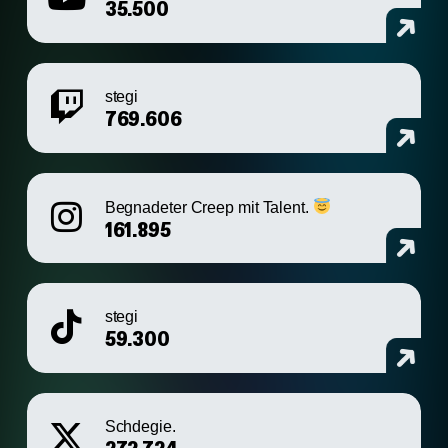
35.500
stegi
769.606
Begnadeter Creep mit Talent.
161.895
stegi
59.300
Schdegie.