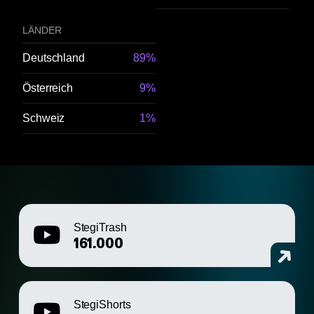
LÄNDER
Deutschland
89%
Österreich
9%
Schweiz
1%
StegiTrash
161.000
StegiShorts