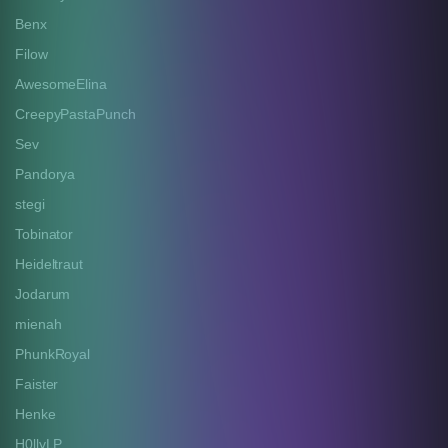
Benx
Filow
AwesomeElina
CreepyPastaPunch
Sev
Pandorya
stegi
Tobinator
Heideltraut
Jodarum
mienah
PhunkRoyal
Faister
Henke
H0llyLP