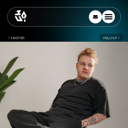
FAISTER
H0LLYLP
‹
›