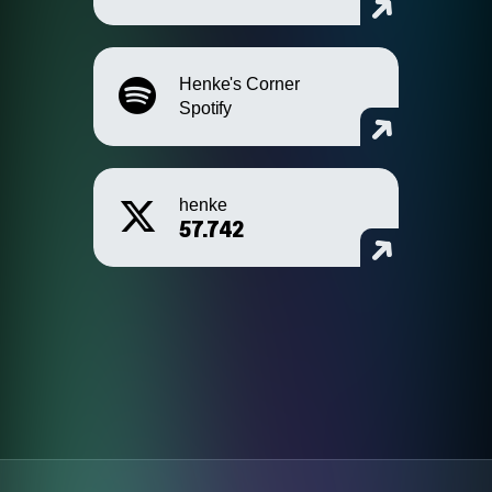
Henke's Corner
Spotify
henke
57.742