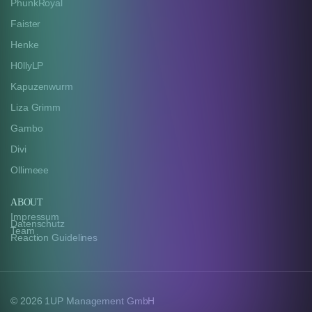
PhunkRoyal
Faister
Henke
H0llyLP
Kapuzenwurm
Liza Grimm
Gambo
Divi
Ollimeee
ABOUT
Impressum
Datenschutz
Team
Reaction Guidelines
© 2026 1UP Management GmbH