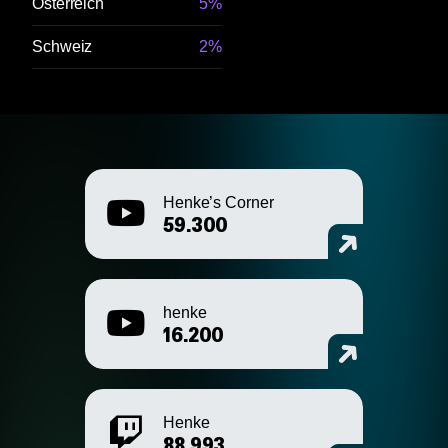
Österreich
5%
Schweiz
2%
Henke’s Corner
59.300
henke
16.200
Henke
88.993