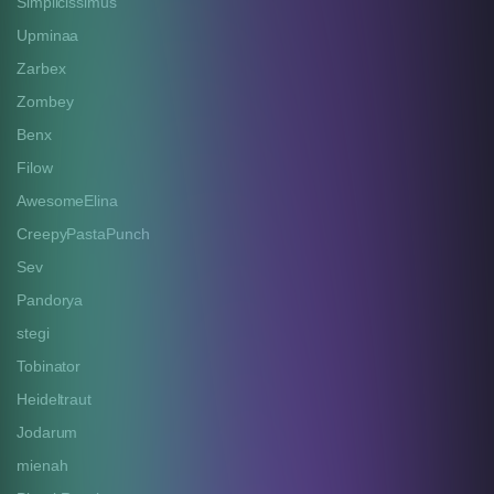
Simplicissimus
Upminaa
Zarbex
Zombey
Benx
Filow
AwesomeElina
CreepyPastaPunch
Sev
Pandorya
stegi
Tobinator
Heideltraut
Jodarum
mienah