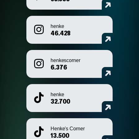
henke
46.428
henkescorner
6.376
henke
32.700
Henke's Corner
13.500