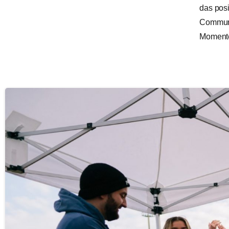
das posi
Communit
Momente