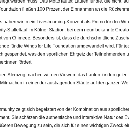
legt werden muss. Das Motto lautet: Laufen für die, die nicht l
e Foundation fließen 100 Prozent der Einnahmen an die Rückenm
s haben wir in ein Livestreaming-Konzept als Promo für den Wing
ity-Staffellauf im Kölner Stadion, bei dem neun bekannte Creator
t von Ollimeee. Besonders ist, dass die durchschnittliche Zusch
nde für die Wings for Life Foundation umgewandelt wird. Für je
ich gespendet, was den sportlichen Ehrgeiz der Teilnehmenden
r:innen fördert.
chen Atemzug machen wir den Viewern das Laufen für den guten 
Mitmachen in einer der austragenden Städte auf der ganzen Welt
munity zeigt sich begeistert von der Kombination aus sportlic
nt. Sie schätzen die authentische und interaktive Natur des Eve
ößeren Bewegung zu sein, die sich für einen wichtigen Zweck ein