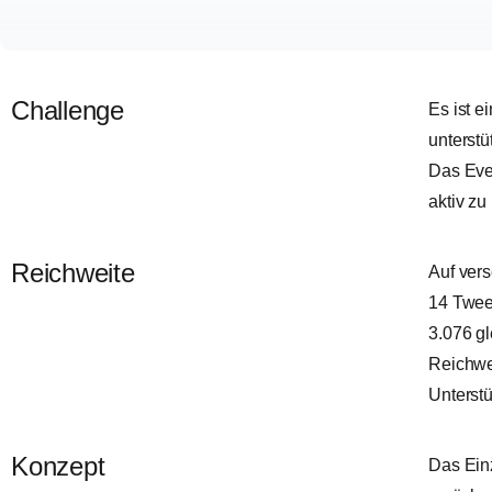
Challenge
Es ist e
unterst
Das Even
aktiv zu
Reichweite
Auf ver
14 Tweet
3.076 gl
Reichwe
Unterstü
Konzept
Das Einz