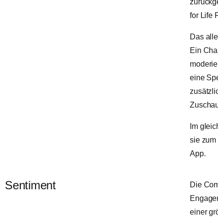
zurückge
for Lif
Das alle
Ein Char
moderier
eine Spe
zusätzl
Zuschaue
Im glei
sie zum 
App.
Sentiment
Die Com
Engageme
einer gr