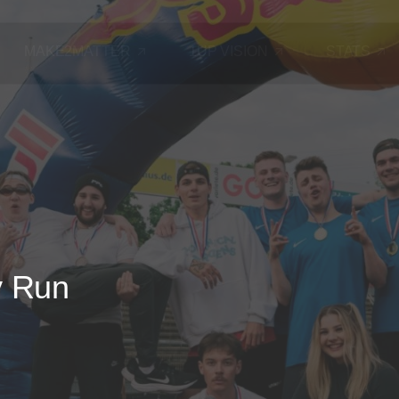
MAKE2MATTER
1UP VISION
STATS
y
Run