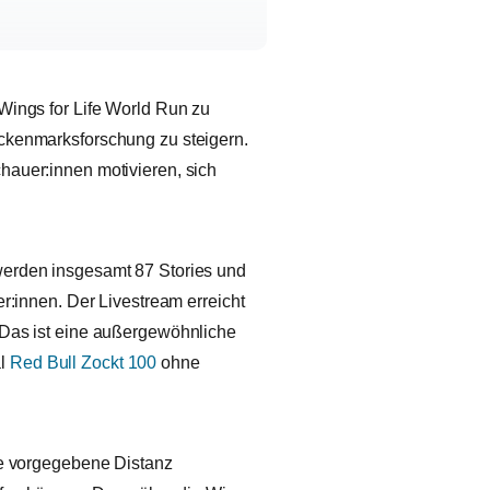
Wings for Life World Run zu
ückenmarksforschung zu steigern.
hauer:innen motivieren, sich
werden insgesamt 87 Stories und
er:innen. Der Livestream erreicht
 Das ist eine außergewöhnliche
al
Red Bull Zockt 100
ohne
ine vorgegebene Distanz