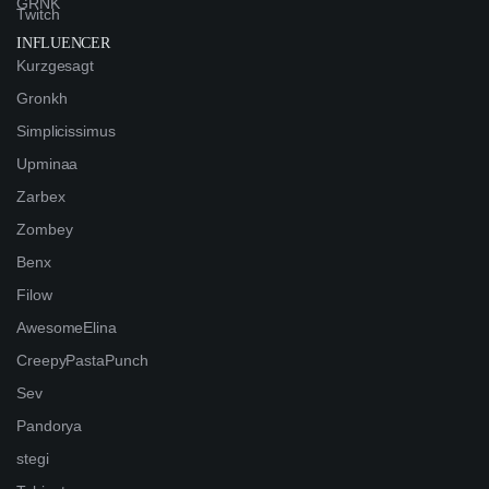
GRNK
Twitch
INFLUENCER
Kurzgesagt
Gronkh
Simplicissimus
Upminaa
Zarbex
Zombey
Benx
Filow
AwesomeElina
CreepyPastaPunch
Sev
Pandorya
stegi