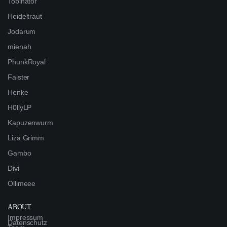
Tobinator
Heideltraut
Jodarum
mienah
PhunkRoyal
Faister
Henke
H0llyLP
Kapuzenwurm
Liza Grimm
Gambo
Divi
Ollimeee
ABOUT
Impressum
Datenschutz