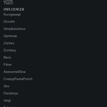
GRNK
Twitch
INFLUENCER
Kurzgesagt
Gronkh
Simplicissimus
Upminaa
Zarbex
Zombey
Benx
Filow
AwesomeElina
CreepyPastaPunch
Sev
Pandorya
stegi