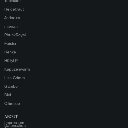
Tobinator
Heideltraut
Jodarum
mienah
PhunkRoyal
Faister
Henke
H0llyLP
Kapuzenwurm
Liza Grimm
Gambo
Divi
Ollimeee
ABOUT
Impressum
Datenschutz