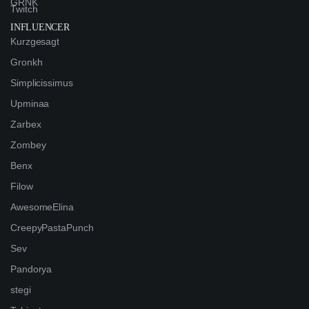
GRNK
Twitch
INFLUENCER
Kurzgesagt
Gronkh
Simplicissimus
Upminaa
Zarbex
Zombey
Benx
Filow
AwesomeElina
CreepyPastaPunch
Sev
Pandorya
stegi