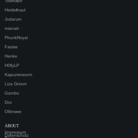
Tobinator
Heideltraut
Jodarum
mienah
PhunkRoyal
Faister
Henke
H0llyLP
Kapuzenwurm
Liza Grimm
Gambo
Divi
Ollimeee
ABOUT
Impressum
Datenschutz